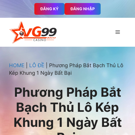
Skip
ĐĂNG KÝ
ĐĂNG NHẬP
to
content
Menu
HOME
|
LÔ ĐỀ
|
Phương Pháp Bắt Bạch Thủ Lô
Kép Khung 1 Ngày Bất Bại
Phương Pháp Bắt
Bạch Thủ Lô Kép
Khung 1 Ngày Bất