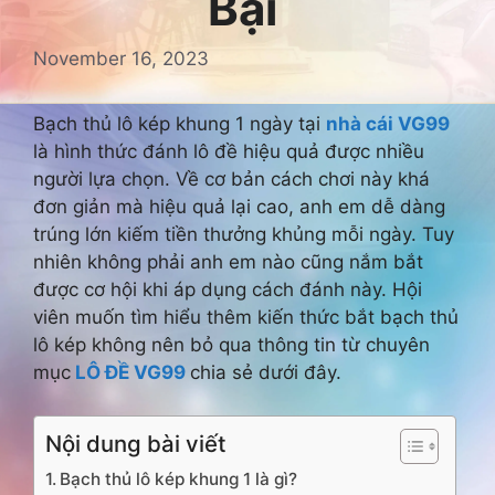
Bại
November 16, 2023
Bạch thủ lô kép khung 1 ngày tại
nhà cái VG99
là hình thức đánh lô đề hiệu quả được nhiều
người lựa chọn. Về cơ bản cách chơi này khá
đơn giản mà hiệu quả lại cao, anh em dễ dàng
trúng lớn kiếm tiền thưởng khủng mỗi ngày. Tuy
nhiên không phải anh em nào cũng nắm bắt
được cơ hội khi áp dụng cách đánh này. Hội
viên muốn tìm hiểu thêm kiến thức bắt bạch thủ
lô kép không nên bỏ qua thông tin từ chuyên
mục
LÔ ĐỀ VG99
chia sẻ dưới đây.
Nội dung bài viết
Bạch thủ lô kép khung 1 là gì?