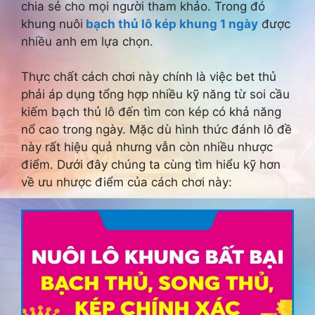
chia sẻ cho mọi người tham khảo. Trong đó
khung nuôi
bạch thủ lô kép khung 1 ngày
được
nhiều anh em lựa chọn.
Thực chất cách chơi này chính là việc bet thủ
phải áp dụng tổng hợp nhiều kỹ năng từ soi cầu
kiếm bạch thủ lô đến tìm con kép có khả năng
nổ cao trong ngày. Mặc dù hình thức đánh lô đề
này rất hiệu quả nhưng vẫn còn nhiều nhược
điểm. Dưới đây chúng ta cùng tìm hiểu kỹ hơn
về ưu nhược điểm của cách chơi này: