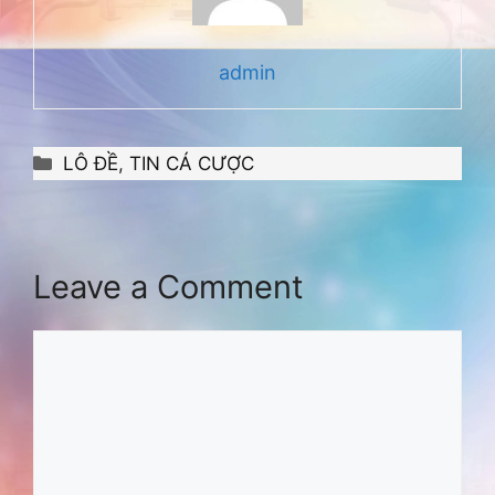
admin
Categories
LÔ ĐỀ
,
TIN CÁ CƯỢC
Leave a Comment
Comment