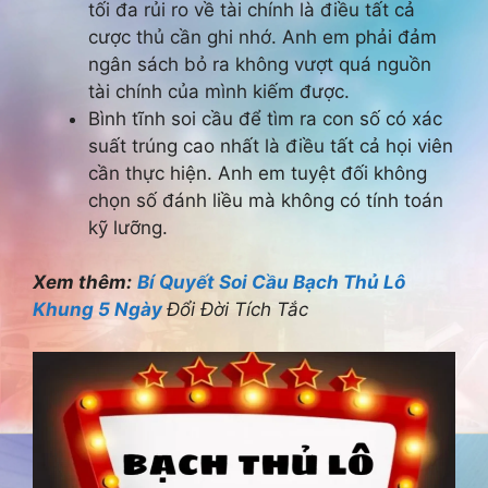
tối đa rủi ro về tài chính là điều tất cả
cược thủ cần ghi nhớ. Anh em phải đảm
ngân sách bỏ ra không vượt quá nguồn
tài chính của mình kiếm được.
Bình tĩnh soi cầu để tìm ra con số có xác
suất trúng cao nhất là điều tất cả họi viên
cần thực hiện. Anh em tuyệt đối không
chọn số đánh liều mà không có tính toán
kỹ lưỡng.
Xem thêm:
Bí Quyết Soi Cầu Bạch Thủ Lô
Khung 5 Ngày
Đổi Đời Tích Tắc