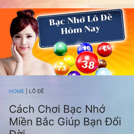
HOME
|
LÔ ĐỀ
Cách Chơi Bạc Nhớ
Miền Bắc Giúp Bạn Đổi