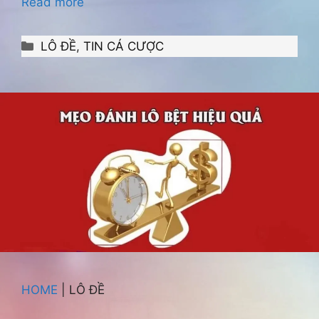
Read more
Categories
LÔ ĐỀ
,
TIN CÁ CƯỢC
HOME
|
LÔ ĐỀ