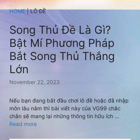
HOME
|
LÔ ĐỀ
Song Thủ Đề Là Gì?
Bật Mí Phương Pháp
Bắt Song Thủ Thắng
Lớn
November 22, 2023
Nếu bạn đang bắt đầu chơi lô đề hoặc đã nhập
môn lâu năm thì bài viết này của VG99 chắc
chắn sẽ mang lại những thông tin hữu ích …
Read more