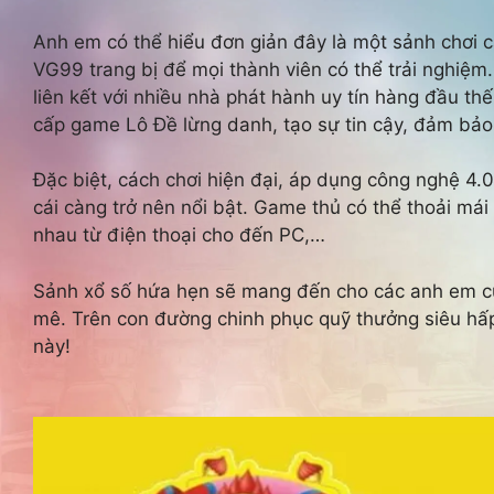
Anh em có thể hiểu đơn giản đây là một sảnh chơi c
VG99 trang bị để mọi thành viên có thể trải nghiệm
liên kết với nhiều nhà phát hành uy tín hàng đầu th
cấp game Lô Đề lừng danh, tạo sự tin cậy, đảm bảo 
Đặc biệt, cách chơi hiện đại, áp dụng công nghệ 4.
cái càng trở nên nổi bật. Game thủ có thể thoải mái 
nhau từ điện thoại cho đến PC,…
Sảnh xổ số hứa hẹn sẽ mang đến cho các anh em 
mê. Trên con đường chinh phục quỹ thưởng siêu hấ
này!