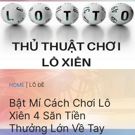
HOME
|
LÔ ĐỀ
Bật Mí Cách Chơi Lô
Xiên 4 Săn Tiền
Thưởng Lớn Về Tay