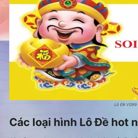
Lô Đề VG99 l
Các loại hình Lô Đề hot 