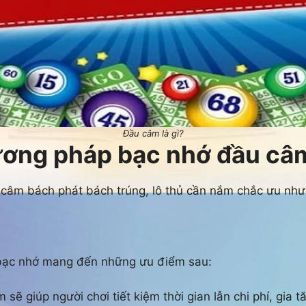
Đầu câm là gì?
ơng pháp bạc nhớ đầu câ
u câm bách phát bách trúng, lô thủ cần nắm chắc ưu nh
 bạc nhớ mang đến những ưu điểm sau:
 sẽ giúp người chơi tiết kiệm thời gian lẫn chi phí, gia 