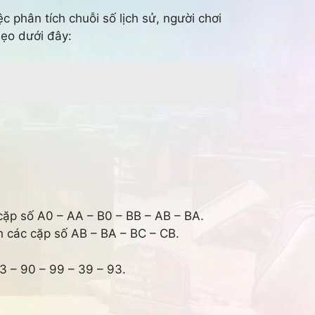
 phân tích chuỗi số lịch sử, người chơi
mẹo dưới đây:
ặp số A0 – AA – B0 – BB – AB – BA.
 các cặp số AB – BA – BC – CB.
3 – 90 – 99 – 39 – 93.