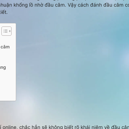
i nhuận khổng lồ nhờ đầu câm. Vậy cách đánh đầu câm c
iết.
u câm
úng
online, chắc hẳn sẽ không biết rõ khái niệm về đầu câm.