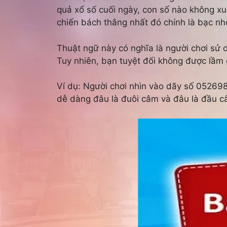
quả xổ số cuối ngày, con số nào không x
chiến bách thắng nhất đó chính là bạc n
Thuật ngữ này có nghĩa là người chơi sử
Tuy nhiên, bạn tuyệt đối không được lầm 
Ví dụ: Người chơi nhìn vào dãy số 052698 
dễ dàng đâu là đuôi câm và đâu là đầu c