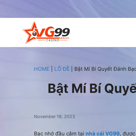
Skip
to
content
HOME
|
LÔ ĐỀ
|
Bật Mí Bí Quyết Đánh B
Bật Mí Bí Quy
November 18, 2023
Bạc nhớ đầu câm tại
nhà cái VG99
, được