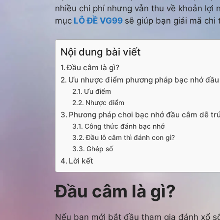
nhiều chi phí nhưng vẫn thu về khoản lợ
mục
LÔ ĐỀ VG99
sẽ giúp bạn giải mã chi t
Nội dung bài viết
Đầu câm là gì?
Ưu nhược điểm phương pháp bạc nhớ đầ
Ưu điểm
Nhược điểm
Phương pháp chơi bạc nhớ đầu câm dễ tr
Công thức đánh bạc nhớ
Đầu lô câm thì đánh con gì?
Ghép số
Lời kết
Đầu câm là gì?
Nếu bạn mới bắt đầu tham gia đánh xổ số 