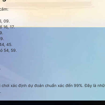
 câm:
6, 09.
 16, 17.
9.
9.
44, 45.
ó 54, 59.
.
 chơi xác định dự đoán chuẩn xác đến 99%. Đây là nhữn
.