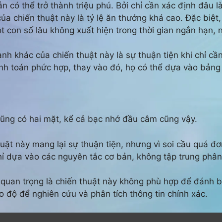
n có thể trở thành triệu phú. Bởi chỉ cần xác định đâu 
ủa chiến thuật này là tỷ lệ ăn thưởng khá cao. Đặc biệt,
t con số lâu không xuất hiện trong thời gian ngắn hạn, 
 khác của chiến thuật này là sự thuận tiện khi chỉ cầ
nh toán phức hợp, thay vào đó, họ có thể dựa vào bảng đ
ũng có hai mặt, kể cả bạc nhớ đầu câm cũng vậy.
ật này mang lại sự thuận tiện, nhưng vì soi cầu quá đơn
ỉ dựa vào các nguyên tắc cơ bản, không tập trung phân 
uan trọng là chiến thuật này không phù hợp để đánh bạch
ao độ để nghiên cứu và phân tích thông tin chính xác.