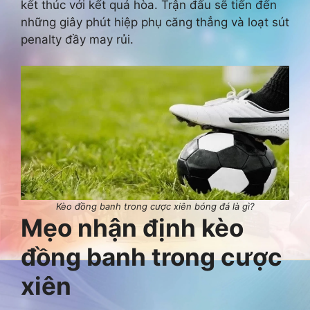
kết thúc với kết quả hòa. Trận đấu sẽ tiến đến
những giây phút hiệp phụ căng thẳng và loạt sút
penalty đầy may rủi.
Kèo đồng banh trong cược xiên bóng đá là gì?
Mẹo nhận định kèo
đồng banh trong cược
xiên