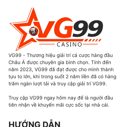
VG99 - Thương hiệu giải trí cá cược hàng đầu
Châu Á được chuyên gia bình chọn. Tính đến
năm 2023, VG99 đã đạt được cho mình thành
tựu to lớn, khi trong suốt 2 năm liền đã có hàng
trăm ngàn lượt tải và truy cập giải trí VG99.
Truy cập VG99 ngay hôm nay để là người đầu
tiên nhận về khuyến mãi cực sốc tại nhà cái.
HƯỚNG DẪN