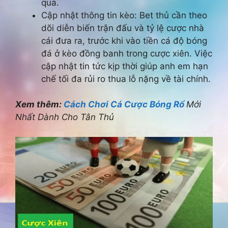
quả.
Cập nhật thông tin kèo: Bet thủ cần theo
dõi diễn biến trận đấu và tỷ lệ cược nhà
cái đưa ra, trước khi vào tiền cá độ bóng
đá ở kèo đồng banh trong cược xiên. Việc
cập nhật tin tức kịp thời giúp anh em hạn
chế tối đa rủi ro thua lỗ nặng về tài chính.
Xem thêm:
Cách Chơi Cá Cược Bóng Rổ
Mới
Nhất Dành Cho Tân Thủ