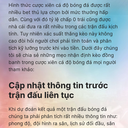
Hình thức cược xiên cá độ bóng đá được rất
nhiều bet thủ lựa chọn bởi mức thưởng hấp
dẫn. Cùng với đó tỷ lệ chấp 0 trái cũng được
nhà cái đưa ra rất nhiều trong các trận đấu kịch
tính. Tuy nhiên xác suất thắng kèo này không
cao đòi hỏi người chơi phải tính toán và phân
tích kỹ lưỡng trước khi vào tiền. Dưới đây chúng
tôi sẽ chia sẻ những mẹo nhận định kèo đồng
banh trong cược xiên cá độ bóng đá mọi người
tham khảo:
Cập nhật thông tin trước
trận đấu liên tục
Khi dự đoán kết quả một trận đấu bóng đá
chúng ta phải phân tích rất nhiều thông tin như:
phong độ, đội hình ra sân, lịch sử đối đầu, sân