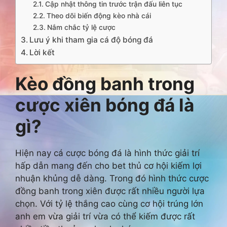
Cập nhật thông tin trước trận đấu liên tục
Theo dõi biến động kèo nhà cái
Nắm chắc tỷ lệ cược
Lưu ý khi tham gia cá độ bóng đá
Lời kết
Kèo đồng banh trong
cược xiên bóng đá là
gì?
Hiện nay cá cược bóng đá là hình thức giải trí
hấp dẫn mang đến cho bet thủ cơ hội kiếm lợi
nhuận khủng dễ dàng. Trong đó hình thức cược
đồng banh trong xiên được rất nhiều người lựa
chọn. Với tỷ lệ thắng cao cùng cơ hội trúng lớn
anh em vừa giải trí vừa có thể kiếm được rất