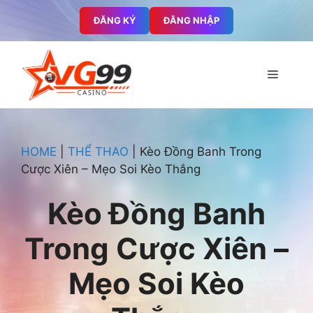
Skip
ĐĂNG KÝ
ĐĂNG NHẬP
to
content
Menu
HOME
|
THỂ THAO
|
Kèo Đồng Banh Trong
Cược Xiên – Mẹo Soi Kèo Thắng
Kèo Đồng Banh
Trong Cược Xiên –
Mẹo Soi Kèo