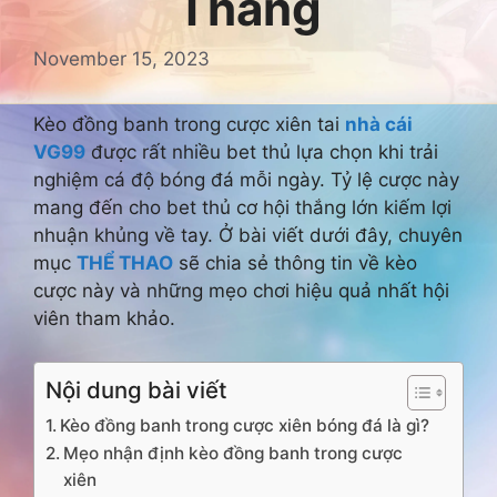
Thắng
November 15, 2023
Kèo đồng banh trong cược xiên tai
nhà cái
VG99
được rất nhiều bet thủ lựa chọn khi trải
nghiệm cá độ bóng đá mỗi ngày. Tỷ lệ cược này
mang đến cho bet thủ cơ hội thắng lớn kiếm lợi
nhuận khủng về tay. Ở bài viết dưới đây, chuyên
mục
THỂ THAO
sẽ chia sẻ thông tin về kèo
cược này và những mẹo chơi hiệu quả nhất hội
viên tham khảo.
Nội dung bài viết
Kèo đồng banh trong cược xiên bóng đá là gì?
Mẹo nhận định kèo đồng banh trong cược
xiên